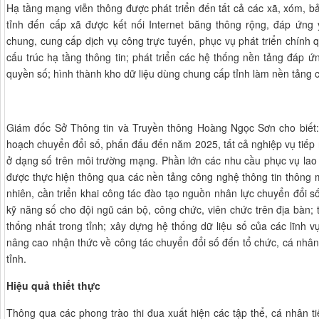
Hạ tầng mạng viễn thông được phát triển đến tất cả các xã, xóm, bả
tỉnh đến cấp xã được kết nối Internet băng thông rộng, đáp ứng
chung, cung cấp dịch vụ công trực tuyến, phục vụ phát triển chính q
cấu trúc hạ tầng thông tin; phát triển các hệ thống nền tảng đáp 
quyền số; hình thành kho dữ liệu dùng chung cấp tỉnh làm nền tảng c
Giám đốc Sở Thông tin và Truyền thông Hoàng Ngọc Sơn cho biế
hoạch chuyển đổi số, phấn đấu đến năm 2025, tất cả nghiệp vụ tiếp
ở dạng số trên môi trường mạng. Phần lớn các nhu cầu phục vụ lao
được thực hiện thông qua các nền tảng công nghệ thông tin thông m
nhiên, cần triển khai công tác đào tạo nguồn nhân lực chuyển đổi s
kỹ năng số cho đội ngũ cán bộ, công chức, viên chức trên địa bàn; 
thống nhất trong tỉnh; xây dựng hệ thống dữ liệu số của các lĩnh v
nâng cao nhận thức về công tác chuyển đổi số đến tổ chức, cá nhân
tỉnh.
Hiệu quả thiết thực
Thông qua các phong trào thi đua xuất hiện các tập thể, cá nhân tiê