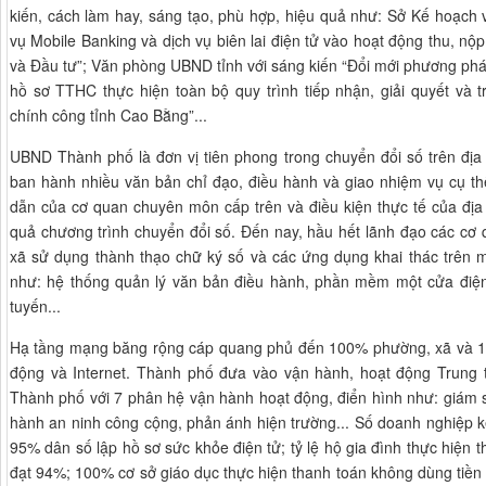
kiến, cách làm hay, sáng tạo, phù hợp, hiệu quả như: Sở Kế hoạch 
vụ Mobile Banking và dịch vụ biên lai điện tử vào hoạt động thu, nộ
và Đầu tư”; Văn phòng UBND tỉnh với sáng kiến “Đổi mới phương phá
hồ sơ TTHC thực hiện toàn bộ quy trình tiếp nhận, giải quyết và 
chính công tỉnh Cao Bằng”...
UBND Thành phố là đơn vị tiên phong trong chuyển đổi số trên đ
ban hành nhiều văn bản chỉ đạo, điều hành và giao nhiệm vụ cụ th
dẫn của cơ quan chuyên môn cấp trên và điều kiện thực tế của địa
quả chương trình chuyển đổi số. Đến nay, hầu hết lãnh đạo các cơ
xã sử dụng thành thạo chữ ký số và các ứng dụng khai thác trên m
như: hệ thống quản lý văn bản điều hành, phần mềm một cửa điện t
tuyến...
Hạ tầng mạng băng rộng cáp quang phủ đến 100% phường, xã và 1
động và Internet. Thành phố đưa vào vận hành, hoạt động Trung 
Thành phố với 7 phân hệ vận hành hoạt động, điển hình như: giám s
hành an ninh công cộng, phản ánh hiện trường... Số doanh nghiệp kê
95% dân số lập hồ sơ sức khỏe điện tử; tỷ lệ hộ gia đình thực hiện 
đạt 94%; 100% cơ sở giáo dục thực hiện thanh toán không dùng tiền 