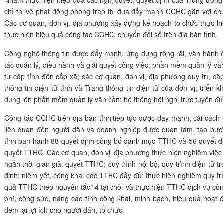
Nhằm thực hiện hiệu quả các nghị quyết, quyết định của Trung ương
chỉ thị về phát động phong trào thi đua đẩy mạnh CCHC gắn với chu
Các cơ quan, đơn vị, địa phương xây dựng kế hoạch tổ chức thực hiện
thực hiện hiệu quả công tác CCHC, chuyển đổi số trên địa bàn tỉnh.
Công nghệ thông tin được đẩy mạnh, ứng dụng rộng rãi, vận hành 
tác quản lý, điều hành và giải quyết công việc; phần mềm quản lý văn
từ cấp tỉnh đến cấp xã; các cơ quan, đơn vị, địa phương duy trì, cậ
thông tin điện tử tỉnh và Trang thông tin điện tử của đơn vị; triển
dùng lên phần mềm quản lý văn bản; hệ thống hội nghị trực tuyến đượ
Công tác CCHC trên địa bàn tỉnh tiếp tục được đẩy mạnh; cải cách 
liên quan đến người dân và doanh nghiệp được quan tâm, tạo bư
tỉnh ban hành 88 quyết định công bố danh mục TTHC và 56 quyết địn
quyết TTHC. Các cơ quan, đơn vị, địa phương thực hiện nghiêm việc 
ngắn thời gian giải quyết TTHC; quy trình nội bộ, quy trình điện tử
định; niêm yết, công khai các TTHC đầy đủ; thực hiện nghiêm quy trìn
quả TTHC theo nguyên tắc “4 tại chỗ” và thực hiện TTHC dịch vụ công
phí, công sức, nâng cao tính công khai, minh bạch, hiệu quả hoạt
đem lại lợi ích cho người dân, tổ chức.