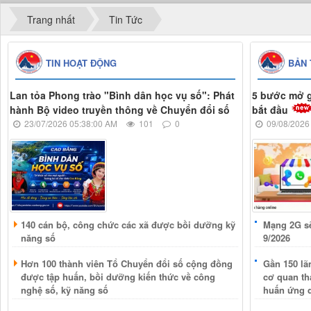
Trang nhất
Tin Tức
TIN HOẠT ĐỘNG
BẢN 
Lan tỏa Phong trào "Bình dân học vụ số": Phát
5 bước mở g
hành Bộ video truyền thông về Chuyển đổi số
bắt đầu
23/07/2026 05:38:00 AM
101
0
09/08/2026
140 cán bộ, công chức các xã được bồi dưỡng kỹ
Mạng 2G se
năng số
9/2026
Hơn 100 thành viên Tổ Chuyển đổi số cộng đồng
Gần 150 lã
được tập huấn, bồi dưỡng kiến thức về công
cơ quan th
nghệ số, kỹ năng số
huấn ứng d