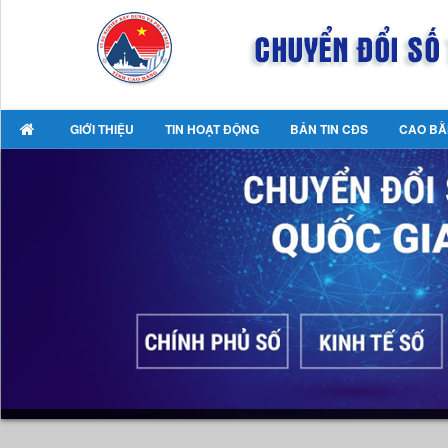
GIỚI THIỆU
TIN HOẠT ĐỘNG
BẢN TIN CĐS
CAO BẰ