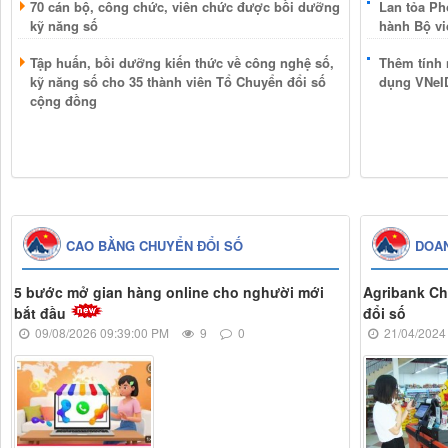
70 cán bộ, công chức, viên chức được bồi dưỡng
Lan tỏa Ph
kỹ năng số
hành Bộ vi
Tập huấn, bồi dưỡng kiến thức về công nghệ số,
Thêm tính 
kỹ năng số cho 35 thành viên Tổ Chuyển đổi số
dụng VNeI
cộng đồng
CAO BẰNG CHUYỂN ĐỔI SỐ
DOAN
5 bước mở gian hàng online cho nghười mới
Agribank Ch
bắt đầu
đổi số
09/08/2026 09:39:00 PM
9
0
21/04/2024