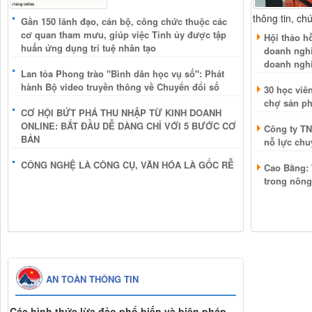
thông tin, ch
Gần 150 lãnh đạo, cán bộ, công chức thuộc các
cơ quan tham mưu, giúp việc Tỉnh ủy được tập
Hội thảo h
huấn ứng dụng trí tuệ nhân tạo
doanh nghi
doanh nghi
Lan tỏa Phong trào "Bình dân học vụ số": Phát
hành Bộ video truyền thông về Chuyển đổi số
30 học viê
chợ sản ph
CƠ HỘI BỨT PHÁ THU NHẬP TỪ KINH DOANH
ONLINE: BẮT ĐẦU DỄ DÀNG CHỈ VỚI 5 BƯỚC CƠ
Công ty T
BẢN
nỗ lực chu
CÔNG NGHỆ LÀ CÔNG CỤ, VĂN HÓA LÀ GỐC RỄ
Cao Bằng:
trong nông
AN TOÀN THÔNG TIN
Các hình thức lừa đảo phổ biến và biện pháp