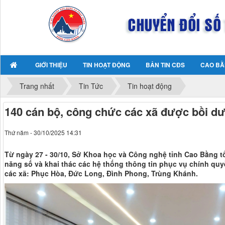
GIỚI THIỆU
TIN HOẠT ĐỘNG
BẢN TIN CĐS
CAO BẰ
Trang nhất
Tin Tức
Tin hoạt động
140 cán bộ, công chức các xã được bồi d
Thứ năm - 30/10/2025 14:31
Từ ngày 27 - 30/10, Sở Khoa học và Công nghệ tỉnh Cao Bằng t
năng số và khai thác các hệ thống thông tin phục vụ chính qu
các xã: Phục Hòa, Đức Long, Đình Phong, Trùng Khánh.