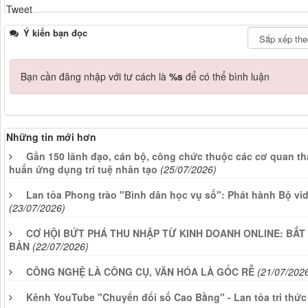
Tweet
Ý kiến bạn đọc
Bạn cần đăng nhập với tư cách là
%s
để có thể bình luận
Những tin mới hơn
Gần 150 lãnh đạo, cán bộ, công chức thuộc các cơ quan th
huấn ứng dụng trí tuệ nhân tạo
(25/07/2026)
Lan tỏa Phong trào "Bình dân học vụ số": Phát hành Bộ vi
(23/07/2026)
CƠ HỘI BỨT PHÁ THU NHẬP TỪ KINH DOANH ONLINE: BẮT
BẢN
(22/07/2026)
CÔNG NGHỆ LÀ CÔNG CỤ, VĂN HÓA LÀ GỐC RỄ
(21/07/202
Kênh YouTube "Chuyển đổi số Cao Bằng" - Lan tỏa tri thức