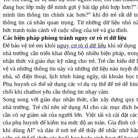
đang học lớp mấy để mình gợi ý bài tập phù hợp hơn?”
mình tìm thông tin chính xác hơn?” khi đó trẻ rất dễ tr
thông tin cá nhân quan trọng. Từ những dữ liệu nhỏ nà
bức tranh toàn cảnh về cuộc sống của trẻ và gia đình.
Các biện pháp phòng tránh nguy cơ rò rỉ dữ liệu
Để bảo vệ trẻ em khỏi
nguy cơ rò rỉ dữ liệu
khi sử dụng 
nhà trường cần triển khai đồng bộ nhiều biện pháp, tron
nhận thức và giáo dục kỹ năng cho trẻ. Trẻ cần hiểu dữ li
vệ và những thông tin này và những dữ liệu nào tuyệt đố
nhà, số điện thoại, lịch trình hàng ngày, tài khoản học
Phụ huynh có thể sử dụng các ví dụ cụ thể để trẻ dễ hìn
chối khi chatbot yêu cầu thông tin nhạy cảm.
Song song với giáo dục nhận thức, cần xây dựng quy t
nhà trường. Trẻ chỉ nên sử dụng AI cho các mục đích họ
cần có sự giám sát của người lớn. Việc tải và cài đặt c
của phụ huynh để kiểm tra mức độ an toàn. Gia đình có 
khi dùng AI” và dán ở nơi trẻ dễ thấy để nhắc nhở hằ
viên có thể tổ chức các buổi học hoặc sinh hoạt để học 