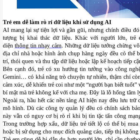
Trẻ em dễ làm rò rỉ dữ liệu khi sử dụng AI
AI mang lại sự tiện lợi và gần gũi, nhưng chính điều đó 
tượng bị khai thác dữ liệu. Khác với người lớn, tr
diện
thông tin nhạy cảm
. Những dữ liệu tưởng chừng vô 
địa chỉ nhà hoặc hình ảnh chụp hàng ngày đều có thể b
trí, thói quen và thu tập dữ liệu hoặc lập kế hoạch tiếp cậ
Bên cạnh đó, trẻ có xu hướng tin tưởng vào công ngh
Gemini… có khả năng trò chuyện tự nhiên, thậm chí còn
cảm xúc, dễ khiến trẻ coi như một “người bạn biết tuốt” 
bí mật mà trẻ không kể với cha mẹ. Đây là lỗ hổng tâm lý
Ngoài ra, hầu hết các nền tảng AI hiện nay đều lưu trữ 
mô hình. Dù các công ty quản lý đều có chính sách bảo
này vẫn có nguy cơ bị rò rỉ khi bị tin tặc tấn công mạn
Trong trường hợp xấu, dữ liệu trẻ tiết lộ có thể bị mua
hoặc bị sử dụng cho mục đích quảng cáo, tiếp thị khô
Trẻ em cũng dễ bị dẫn dụ hơn người lớn, chỉ cần chatbo