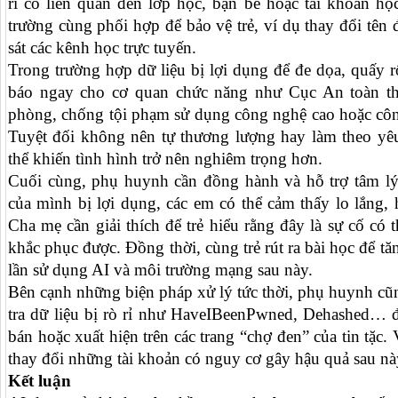
rỉ có liên quan đến lớp học, bạn bè hoặc tài khoản họ
trường cùng phối hợp để bảo vệ trẻ, ví dụ thay đổi tê
sát các kênh học trực tuyến.
Trong trường hợp dữ liệu bị lợi dụng để đe dọa, quấy r
báo ngay cho cơ quan chức năng như Cục An toàn t
phòng, chống tội phạm sử dụng công nghệ cao hoặc côn
Tuyệt đối không nên tự thương lượng hay làm theo yêu
thể khiến tình hình trở nên nghiêm trọng hơn.
Cuối cùng, phụ huynh cần đồng hành và hỗ trợ tâm lý c
của mình bị lợi dụng, các em có thể cảm thấy lo lắng, 
Cha mẹ cần giải thích để trẻ hiểu rằng đây là sự cố có t
khắc phục được. Đồng thời, cùng trẻ rút ra bài học để t
lần sử dụng AI và môi trường mạng sau này.
Bên cạnh những biện pháp xử lý tức thời, phụ huynh cũ
tra dữ liệu bị rò rỉ như HaveIBeenPwned, Dehashed… để
bán hoặc xuất hiện trên các trang “chợ đen” của tin tặc.
thay đổi những tài khoản có nguy cơ gây hậu quả sau nà
Kết luận