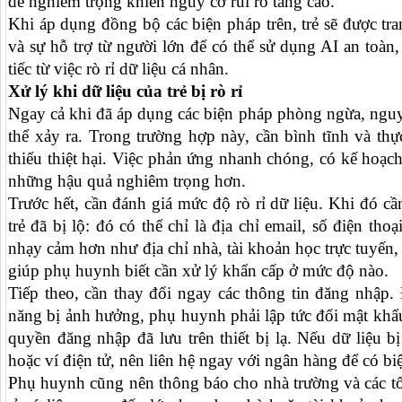
đề nghiêm trọng khiến nguy cơ rủi ro tăng cao.
Khi áp dụng đồng bộ các biện pháp trên, trẻ sẽ được tr
và sự hỗ trợ từ người lớn để có thể sử dụng AI an toà
tiếc từ việc rò rỉ dữ liệu cá nhân.
Xử lý khi dữ liệu của trẻ bị rò rỉ
Ngay cả khi đã áp dụng các biện pháp phòng ngừa, nguy c
thể xảy ra. Trong trường hợp này, cần bình tĩnh và th
thiểu thiệt hại. Việc phản ứng nhanh chóng, có kế hoạch
những hậu quả nghiêm trọng hơn.
Trước hết, cần đánh giá mức độ rò rỉ dữ liệu. Khi đó cầ
trẻ đã bị lộ: đó có thể chỉ là địa chỉ email, số điện tho
nhạy cảm hơn như địa chỉ nhà, tài khoản học trực tuyến,
giúp phụ huynh biết cần xử lý khẩn cấp ở mức độ nào.
Tiếp theo, cần thay đổi ngay các thông tin đăng nhập.
năng bị ảnh hưởng, phụ huynh phải lập tức đổi mật khẩu,
quyền đăng nhập đã lưu trên thiết bị lạ. Nếu dữ liệu b
hoặc ví điện tử, nên liên hệ ngay với ngân hàng để có bi
Phụ huynh cũng nên thông báo cho nhà trường và các tổ 