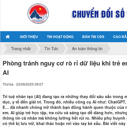
GIỚI THIỆU
TIN HOẠT ĐỘNG
BẢN TIN CĐS
CAO BẰ
Trang nhất
Tin Tức
An toàn thông tin
Phòng tránh nguy cơ rò rỉ dữ liệu khi trẻ
AI
Thứ ba - 23/09/2025 09:07
Trí tuệ nhân tạo (AI) đang tạo ra những thay đổi sâu sắc trong 
dục, y tế đến giải trí. Trong đó, nhiều công cụ AI như: ChatGPT
E… đã nhanh chóng trở thành bạn đồng hành quen thuộc của nh
em. AI giúp trẻ học tập, tra cứu và sáng tạo dễ dàng hơn, như
thông tin cá nhân mà không lường hết rủi ro. Nhiều phụ huynh ch
có thể bị lưu trữ, khai thác hoặc rơi vào tay kẻ xấu. Bài viết n